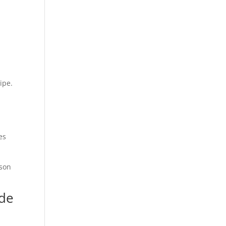
ipe.
es
 son
 de