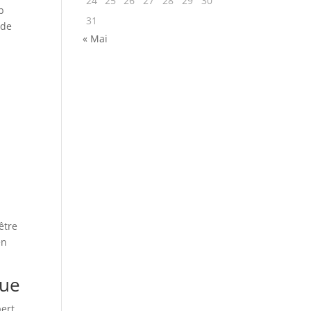
24
25
26
27
28
29
30
b
31
 de
« Mai
être
en
que
pert