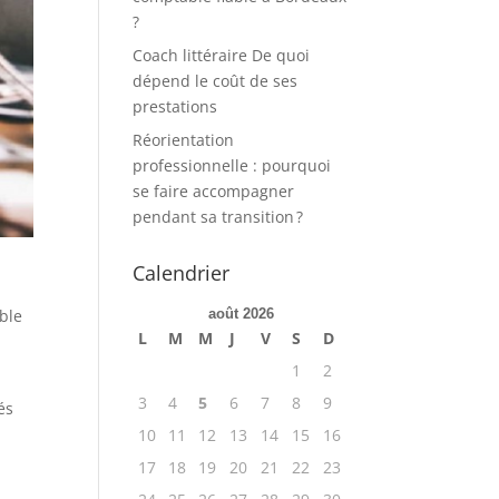
?
Coach littéraire De quoi
dépend le coût de ses
prestations
Réorientation
professionnelle : pourquoi
se faire accompagner
pendant sa transition ?
Calendrier
able
août 2026
L
M
M
J
V
S
D
s
1
2
3
4
5
6
7
8
9
és
10
11
12
13
14
15
16
17
18
19
20
21
22
23