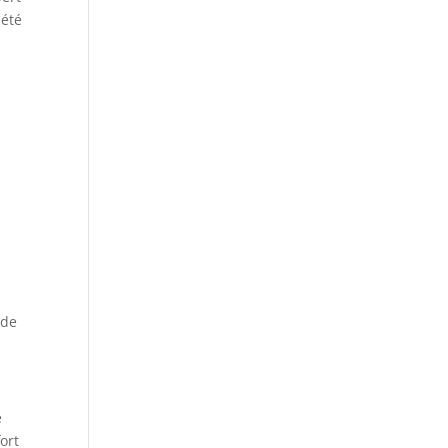
iété
 de
e
ort