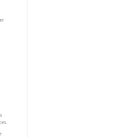
er
us
ces.
e