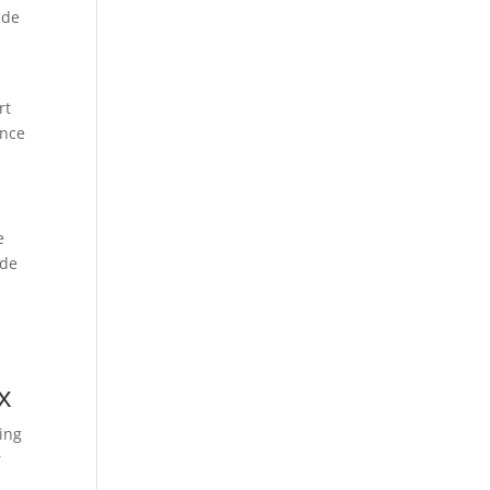
 de
rt
ence
e
 de
.
x
ing
r