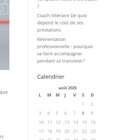
?
Coach littéraire De quoi
dépend le coût de ses
prestations
Réorientation
professionnelle : pourquoi
se faire accompagner
pendant sa transition ?
Calendrier
août 2026
ique
L
M
M
J
V
S
D
1
2
3
4
5
6
7
8
9
10
11
12
13
14
15
16
17
18
19
20
21
22
23
rs