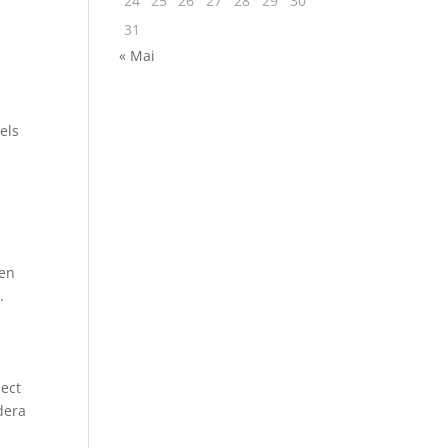
24
25
26
27
28
29
30
31
« Mai
els
ien
.
pect
dera