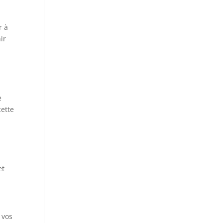
r à
ir
e
cette
et
 vos