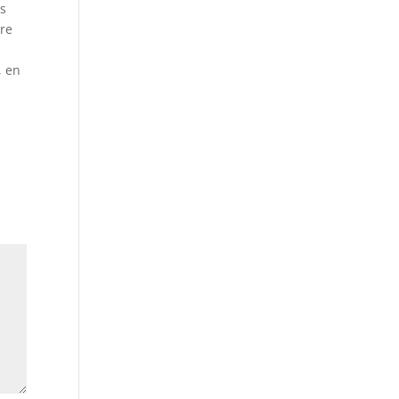
es
ère
, en