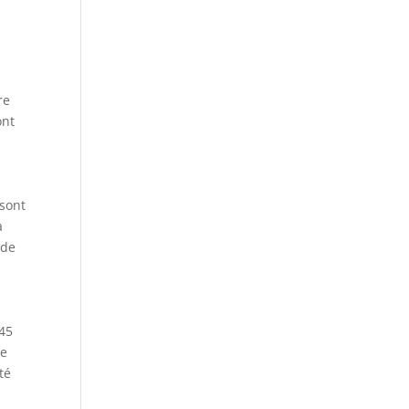
re
ont
 sont
a
 de
 45
re
té