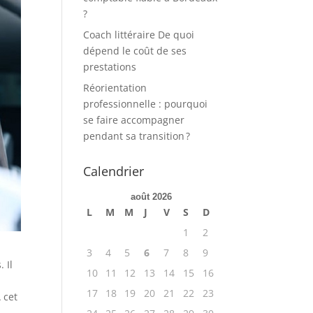
?
Coach littéraire De quoi
dépend le coût de ses
prestations
Réorientation
professionnelle : pourquoi
se faire accompagner
pendant sa transition ?
Calendrier
août 2026
L
M
M
J
V
S
D
1
2
3
4
5
6
7
8
9
 Il
10
11
12
13
14
15
16
17
18
19
20
21
22
23
 cet