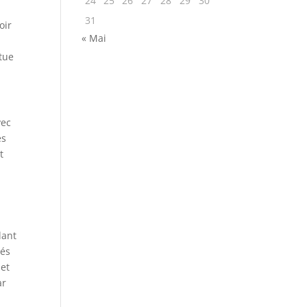
24
25
26
27
28
29
30
31
oir
« Mai
itue
vec
es
t
lant
dés
 et
ar