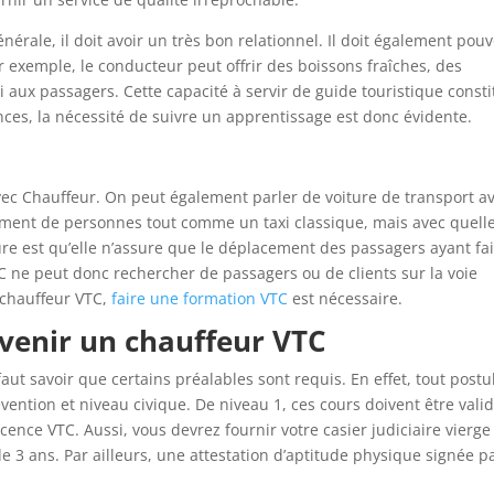
nérale, il doit avoir un très bon relationnel. Il doit également pouv
r exemple, le conducteur peut offrir des boissons fraîches, des
aux passagers. Cette capacité à servir de guide touristique const
ences, la nécessité de suivre un apprentissage est donc évidente.
vec Chauffeur. On peut également parler de voiture de transport a
ement de personnes tout comme un taxi classique, mais avec quell
ture est qu’elle n’assure que le déplacement des passagers ayant fai
C ne peut donc rechercher de passagers ou de clients sur la voie
 chauffeur VTC,
faire une formation VTC
est nécessaire.
venir un chauffeur VTC
faut savoir que certains préalables sont requis. En effet, tout postu
évention et niveau civique. De niveau 1, ces cours doivent être vali
cence VTC. Aussi, vous devrez fournir votre casier judiciaire vierge
e 3 ans. Par ailleurs, une attestation d’aptitude physique signée p