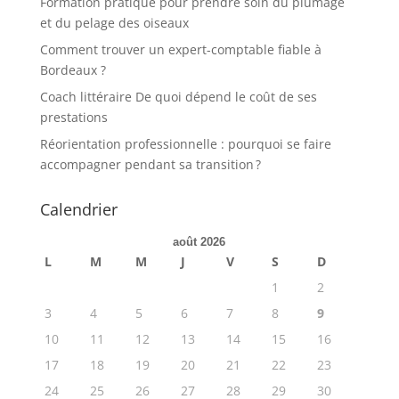
Formation pratique pour prendre soin du plumage
et du pelage des oiseaux
Comment trouver un expert-comptable fiable à
Bordeaux ?
Coach littéraire De quoi dépend le coût de ses
prestations
Réorientation professionnelle : pourquoi se faire
accompagner pendant sa transition ?
Calendrier
août 2026
L
M
M
J
V
S
D
1
2
3
4
5
6
7
8
9
10
11
12
13
14
15
16
17
18
19
20
21
22
23
24
25
26
27
28
29
30